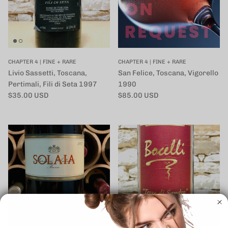
CHAPTER 4 | FINE + RARE
CHAPTER 4 | FINE + RARE
Livio Sassetti, Toscana,
San Felice, Toscana, Vigorello
Pertimali, Fili di Seta 1997
1990
定価
定価
$35.00 USD
$85.00 USD