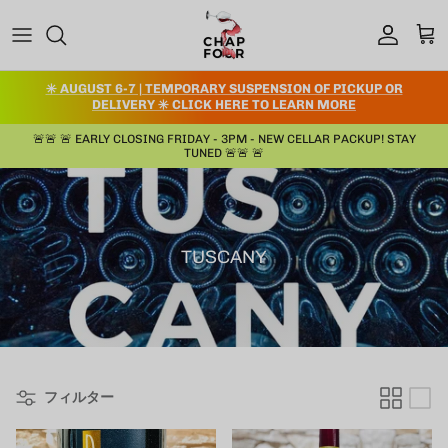
コンテンツへスキップ
アカウント
カー
✳️ AUGUST 6-7 | TEMPORARY SUSPENSION OF PICKUP OR
DELIVERY ✳️ CLICK HERE TO LEARN MORE
🚨🚨 🚨 EARLY CLOSING FRIDAY - 3PM - NEW CELLAR PACKUP! STAY
TUNED 🚨🚨 🚨
TUSCANY
フィルター