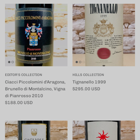
EDITOR'S COLLECTION
HILLS COLLECTION
Ciacci Piccolomini d'Aragona,
Tignanello 1999
定価
Brunello di Montalcino, Vigna
$295.00 USD
di Pianrosso 2010
定価
$188.00 USD