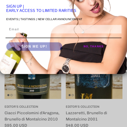
SIGN UP
|
CHAPTER 4 | FINE + RARE
EDITOR'S COLLECTION
EARLY ACCESS TO LIMITED RARITIES
Solaia 2007
Bocelli, Toscana, Terre di
定価
$410.00 USD
Sandro, Rosso 2002
EVENTS | TASTINGS | NEW CELLAR ANNOUNCEMENT
定価
$75.00 USD
Email
SIGN ME UP!
NO, THANKS
EDITOR'S COLLECTION
EDITOR'S COLLECTION
Ciacci Piccolomini d'Aragona,
Lazzeretti, Brunello di
Brunello di Montalcino 2010
Montalcino 2001
定価
定価
$95.00 USD
$48.00 USD