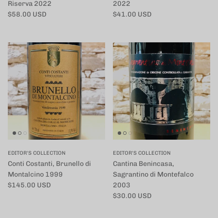
Riserva 2022
2022
定価
定価
$58.00 USD
$41.00 USD
EDITOR'S COLLECTION
EDITOR'S COLLECTION
Conti Costanti, Brunello di
Cantina Benincasa,
Montalcino 1999
Sagrantino di Montefalco
定価
$145.00 USD
2003
定価
$30.00 USD