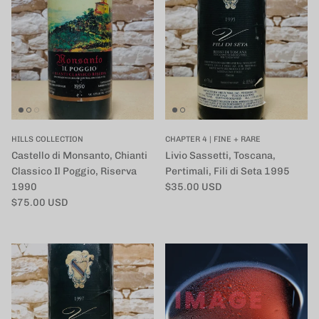
HILLS COLLECTION
CHAPTER 4 | FINE + RARE
Castello di Monsanto, Chianti
Livio Sassetti, Toscana,
Classico Il Poggio, Riserva
Pertimali, Fili di Seta 1995
定価
1990
$35.00 USD
定価
$75.00 USD