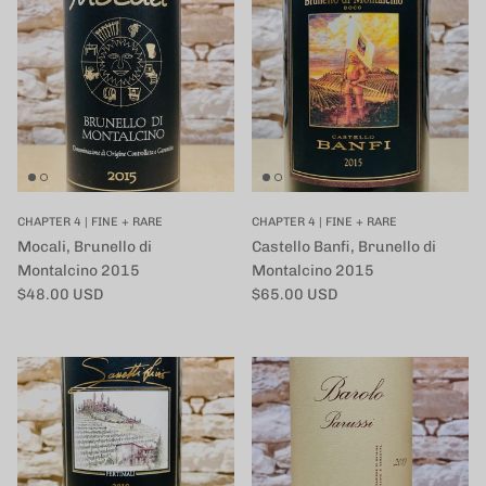
CHAPTER 4 | FINE + RARE
CHAPTER 4 | FINE + RARE
Mocali, Brunello di
Castello Banfi, Brunello di
Montalcino 2015
Montalcino 2015
定価
定価
$48.00 USD
$65.00 USD