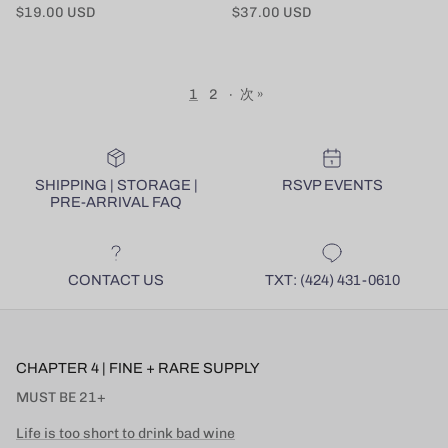
定価
定価
$19.00 USD
$37.00 USD
1
2
·
次 »
SHIPPING | STORAGE |
RSVP EVENTS
PRE-ARRIVAL FAQ
CONTACT US
TXT: (424) 431-0610
CHAPTER 4 | FINE + RARE SUPPLY
MUST BE 21+
Life is too short to drink bad wine