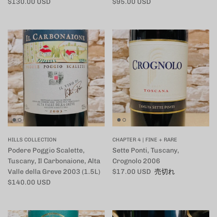
定価
定価
$130.00 USD
$95.00 USD
HILLS COLLECTION
CHAPTER 4 | FINE + RARE
Podere Poggio Scalette,
Sette Ponti, Tuscany,
Tuscany, Il Carbonaione, Alta
Crognolo 2006
定価
Valle della Greve 2003 (1.5L)
$17.00 USD
売切れ
定価
$140.00 USD