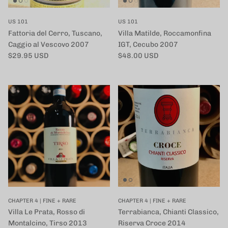
US 101
US 101
Fattoria del Cerro, Tuscano,
Villa Matilde, Roccamonfina
Caggio al Vescovo 2007
IGT, Cecubo 2007
定価
定価
$29.95 USD
$48.00 USD
CHAPTER 4 | FINE + RARE
CHAPTER 4 | FINE + RARE
Villa Le Prata, Rosso di
Terrabianca, Chianti Classico,
Montalcino, Tirso 2013
Riserva Croce 2014