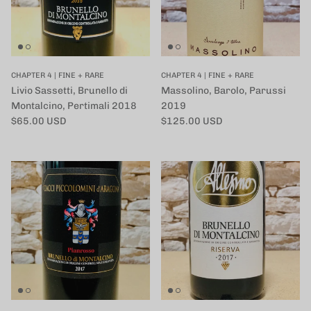
CHAPTER 4 | FINE + RARE
CHAPTER 4 | FINE + RARE
Livio Sassetti, Brunello di
Massolino, Barolo, Parussi
Montalcino, Pertimali 2018
2019
定価
定価
$65.00 USD
$125.00 USD