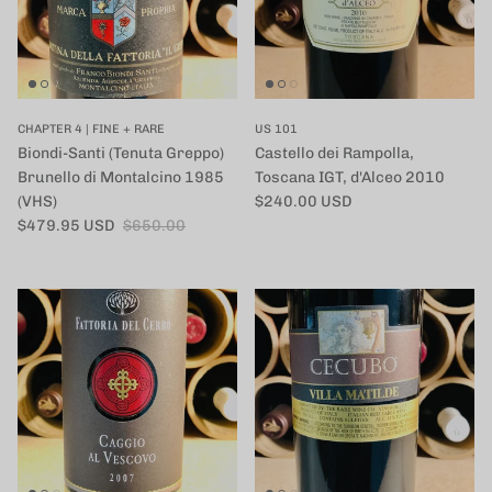
CHAPTER 4 | FINE + RARE
US 101
Biondi-Santi (Tenuta Greppo)
Castello dei Rampolla,
Brunello di Montalcino 1985
Toscana IGT, d'Alceo 2010
定価
(VHS)
$240.00 USD
セール価格
定価
$479.95 USD
$650.00