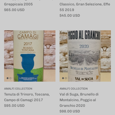
Greppicaia 2005
Classico, Gran Selezione, Effe
定価
$65.00 USD
55 2019
定価
$45.00 USD
AMALFI COLLECTION
AMALFI COLLECTION
Tenuta di Trinoro, Toscana,
Val di Suga, Brunello di
Campo di Camagi 2017
Montalcino, Poggio al
定価
$95.00 USD
Granchio 2020
定価
$98.00 USD