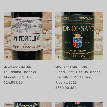
LE CAVEAU DOMAINE
CHAPTER 4 | FINE + RARE
La Fortuna, Rosso di
Biondi-Santi, (Tenuta Greppo),
Montalcino 2018
Brunello di Montalcino,
定価
$24.95 USD
Riserva 2013
定価
$650.00 USD