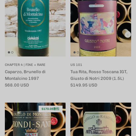
CHAPTER 4 | FINE + RARE
US 101
Caparzo, Brunello di
Tua Rita, Rosso Toscana IGT,
Montalcino 1997
Giusto di Notri 2009 (1.5L)
定価
定価
$68.00 USD
$149.95 USD
$170.05割引